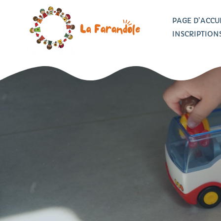
PAGE D’ACCU
INSCRIPTION
L
Inscrire mon enfant
L
Documents
V
téléchargeables
Tarifs et offres