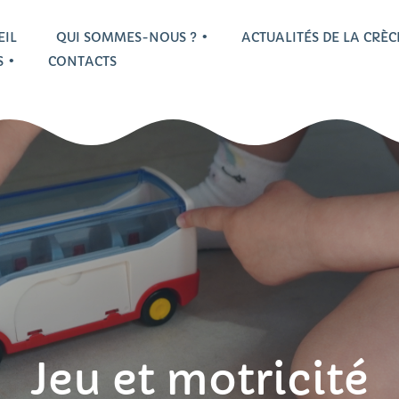
EIL
QUI SOMMES-NOUS ?
ACTUALITÉS DE LA CRÈ
S
CONTACTS
’équipe professionnelle
a vie de la crèche
isite guidée
Témoignages
Jeu et motricité