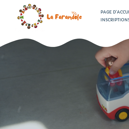
PAGE D’ACCU
INSCRIPTION
L
Inscrire mon enfant
L
Documents
V
téléchargeables
Tarifs et offres