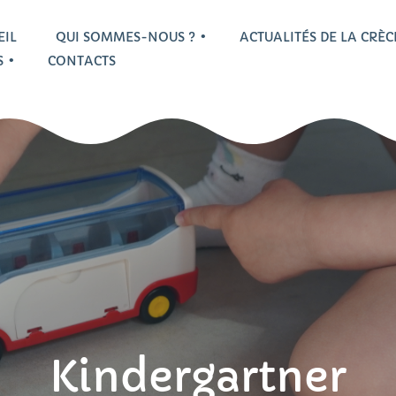
EIL
QUI SOMMES-NOUS ?
ACTUALITÉS DE LA CRÈ
S
CONTACTS
’équipe professionnelle
a vie de la crèche
isite guidée
Témoignages
Kindergartner